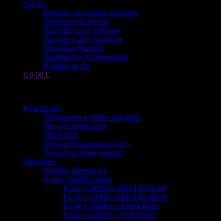
Service
Beratung ist wichtig und lohnt
Showlaser Sicherheit
Pangolin Laser Software
Pangolin Laser Interfaces
Showlaser Wartung
Handbücher & Downloads
Kontakt zu uns
0
0,00
€
Seite wählen
Kvant Laser
Neuigkeiten in Video und Bild
Wie wir produzieren
Messeinfos
Software Schulungen (ext.)
Von uns in Szene gesetzt!
Showlaser
Vorführ- Demoware
Kvant ClubMax Serie
Kvant ClubMax 3000 FB4 RGB
Kvant ClubMax 6500 FB4 RGB
Kvant ClubMax 10 FB4 RGB
Kvant ClubMax 18 FB4 IP65