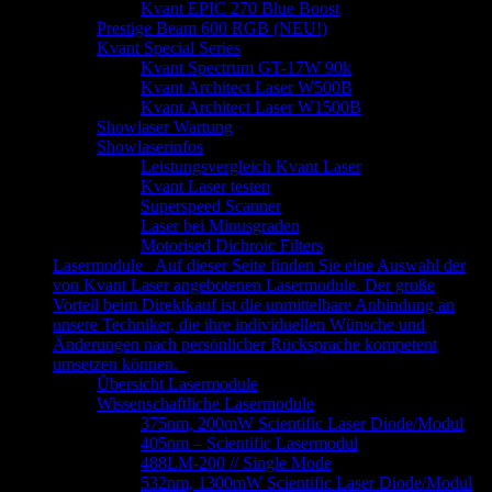
Kvant EPIC 270 Blue Boost
Prestige Beam 600 RGB (NEU!)
Kvant Special Series
Kvant Spectrum GT-17W 90k
Kvant Architect Laser W500B
Kvant Architect Laser W1500B
Showlaser Wartung
Showlaserinfos
Leistungsvergleich Kvant Laser
Kvant Laser testen
Superspeed Scanner
Laser bei Minusgraden
Motorised Dichroic Filters
Lasermodule
Auf dieser Seite finden Sie eine Auswahl der
von Kvant Laser angebotenen Lasermodule. Der große
Vorteil beim Direktkauf ist die unmittelbare Anbindung an
unsere Techniker, die ihre individuellen Wünsche und
Änderungen nach persönlicher Rücksprache kompetent
umsetzen können.
Übersicht Lasermodule
Wissenschaftliche Lasermodule
375nm, 200mW Scientific Laser Diode/Modul
405nm – Scientific Lasermodul
488LM-200 // Single Mode
532nm, 1300mW Scientific Laser Diode/Modul