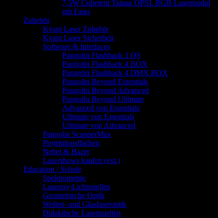
7,5W Coherent Taipan OPSL RGB Lasermodul
mit Faser
Zubehör
Kvant Laser Zubehör
Kvant Laser Sicherheit
Software & Interfaces
Pangolin Flashback 3 QS
Pangolin Flashback 4 BOX
Pangolin Flashback 4 DMX BOX
Pangolin Beyond Essentials
Pangolin Beyond Advanced
Pangolin Beyond Ultimate
Advanced von Essentials
Ultimate von Essentials
Ultimate von Advanced
Pangolin ScannerMax
Projektionsflächen
Nebel & Hazer
Lasershows kaufen (ext.)
Education / Schule
Spektrometrie
Laserray-Lichtquellen
Geometrische Optik
Wellen- und Glasfaseroptik
Didaktische Laserquellen