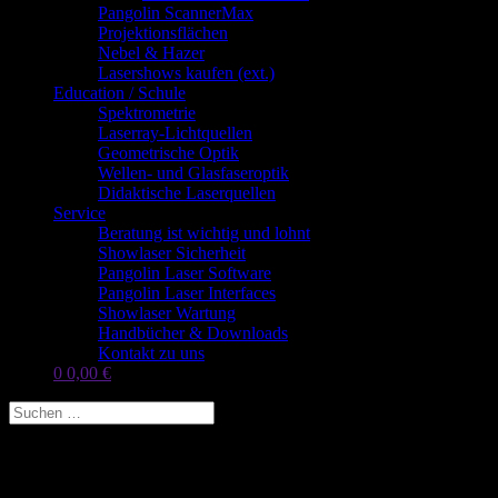
Pangolin ScannerMax
Projektionsflächen
Nebel & Hazer
Lasershows kaufen (ext.)
Education / Schule
Spektrometrie
Laserray-Lichtquellen
Geometrische Optik
Wellen- und Glasfaseroptik
Didaktische Laserquellen
Service
Beratung ist wichtig und lohnt
Showlaser Sicherheit
Pangolin Laser Software
Pangolin Laser Interfaces
Showlaser Wartung
Handbücher & Downloads
Kontakt zu uns
0
0,00
€
Low Divergence Update