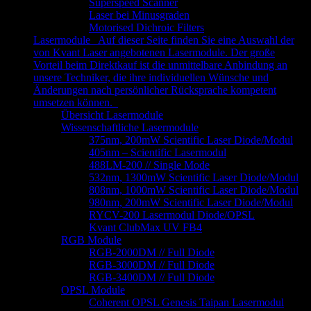
Superspeed Scanner
Laser bei Minusgraden
Motorised Dichroic Filters
Lasermodule
Auf dieser Seite finden Sie eine Auswahl der
von Kvant Laser angebotenen Lasermodule. Der große
Vorteil beim Direktkauf ist die unmittelbare Anbindung an
unsere Techniker, die ihre individuellen Wünsche und
Änderungen nach persönlicher Rücksprache kompetent
umsetzen können.
Übersicht Lasermodule
Wissenschaftliche Lasermodule
375nm, 200mW Scientific Laser Diode/Modul
405nm – Scientific Lasermodul
488LM-200 // Single Mode
532nm, 1300mW Scientific Laser Diode/Modul
808nm, 1000mW Scientific Laser Diode/Modul
980nm, 200mW Scientific Laser Diode/Modul
RYCV-200 Lasermodul Diode/OPSL
Kvant ClubMax UV FB4
RGB Module
RGB-2000DM // Full Diode
RGB-3000DM // Full Diode
RGB-3400DM // Full Diode
OPSL Module
Coherent OPSL Genesis Taipan Lasermodul