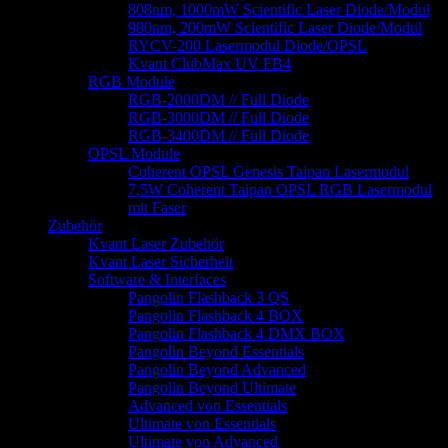
808nm, 1000mW Scientific Laser Diode/Modul
980nm, 200mW Scientific Laser Diode/Modul
RYCV-200 Lasermodul Diode/OPSL
Kvant ClubMax UV FB4
RGB Module
RGB-2000DM // Full Diode
RGB-3000DM // Full Diode
RGB-3400DM // Full Diode
OPSL Module
Coherent OPSL Genesis Taipan Lasermodul
7,5W Coherent Taipan OPSL RGB Lasermodul
mit Faser
Zubehör
Kvant Laser Zubehör
Kvant Laser Sicherheit
Software & Interfaces
Pangolin Flashback 3 QS
Pangolin Flashback 4 BOX
Pangolin Flashback 4 DMX BOX
Pangolin Beyond Essentials
Pangolin Beyond Advanced
Pangolin Beyond Ultimate
Advanced von Essentials
Ultimate von Essentials
Ultimate von Advanced