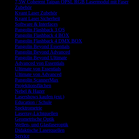
7,5W Coherent Taipan OPSL RGB Lasermodul mit Faser
Zubehör
Kvant Laser Zubehör
Kvant Laser Sicherheit
Software & Interfaces
Pangolin Flashback 3 QS
Pangolin Flashback 4 BOX
Pangolin Flashback 4 DMX BOX
Pangolin Beyond Essentials
Pangolin Beyond Advanced
Pangolin Beyond Ultimate
Advanced von Essentials
Ultimate von Essentials
Ultimate von Advanced
Pangolin ScannerMax
Projektionsflächen
Nebel & Hazer
Lasershows kaufen (ext.)
Education / Schule
Spektrometrie
Laserray-Lichtquellen
Geometrische Optik
Wellen- und Glasfaseroptik
Didaktische Laserquellen
Service