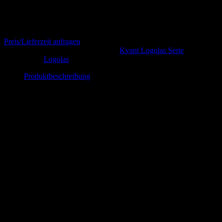
Spezielle Erweiterung für die mitgelieferte Wandhalterung.
Preis/Lieferzeit anfragen
Artikelnummer:
logol1ad
Kategorie:
Kvant Logolas Serie
Schlagwort:
Logolas
Produktbeschreibung
Dieses Kit ermöglicht den Anschluss der mitgelieferten
Wandhalterung an alle runden Pfosten mit einem Außendurchmesser
von 40-100 mm. Alle Teile dieses Bausatzes und Befestigungen sind
aus Edelstahl und bieten einen sicheren und robusten Sitz.
Das Kit kann nur zu einem Logolas Laser als Update dazu gekauft
werden.
Ähnliche Produkte