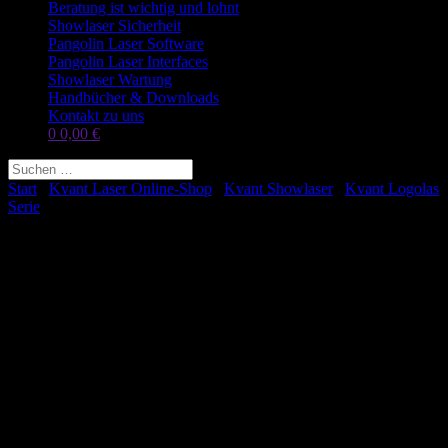
Beratung ist wichtig und lohnt
Showlaser Sicherheit
Pangolin Laser Software
Pangolin Laser Interfaces
Showlaser Wartung
Handbücher & Downloads
Kontakt zu uns
0
0,00
€
Start
/
Kvant Laser Online-Shop
/
Kvant Showlaser
/
Kvant Logolas
Serie
/ Installation`s Kit für Logolas Systeme
Installation`s Kit für Logolas
Systeme
Preis auf Anfrage