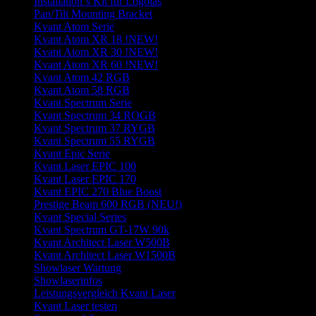
Installation`s Kit für Logolas
Pan/Tilt Mounting Bracket
Kvant Atom Serie
Kvant Atom XR 18 !NEW!
Kvant Atom XR 30 !NEW!
Kvant Atom XR 60 !NEW!
Kvant Atom 42 RGB
Kvant Atom 58 RGB
Kvant Spectrum Serie
Kvant Spectrum 34 ROGB
Kvant Spectrum 37 RYGB
Kvant Spectrum 55 RYGB
Kvant Epic Serie
Kvant Laser EPIC 100
Kvant Laser EPIC 170
Kvant EPIC 270 Blue Boost
Prestige Beam 600 RGB (NEU!)
Kvant Special Series
Kvant Spectrum GT-17W 90k
Kvant Architect Laser W500B
Kvant Architect Laser W1500B
Showlaser Wartung
Showlaserinfos
Leistungsvergleich Kvant Laser
Kvant Laser testen