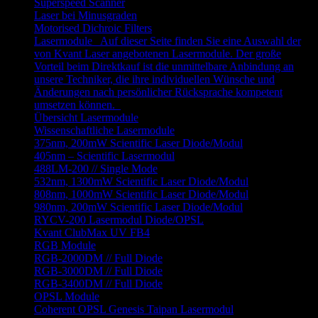
Superspeed Scanner
Laser bei Minusgraden
Motorised Dichroic Filters
Lasermodule
Auf dieser Seite finden Sie eine Auswahl der
von Kvant Laser angebotenen Lasermodule. Der große
Vorteil beim Direktkauf ist die unmittelbare Anbindung an
unsere Techniker, die ihre individuellen Wünsche und
Änderungen nach persönlicher Rücksprache kompetent
umsetzen können.
Übersicht Lasermodule
Wissenschaftliche Lasermodule
375nm, 200mW Scientific Laser Diode/Modul
405nm – Scientific Lasermodul
488LM-200 // Single Mode
532nm, 1300mW Scientific Laser Diode/Modul
808nm, 1000mW Scientific Laser Diode/Modul
980nm, 200mW Scientific Laser Diode/Modul
RYCV-200 Lasermodul Diode/OPSL
Kvant ClubMax UV FB4
RGB Module
RGB-2000DM // Full Diode
RGB-3000DM // Full Diode
RGB-3400DM // Full Diode
OPSL Module
Coherent OPSL Genesis Taipan Lasermodul