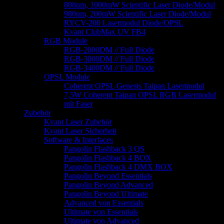
808nm, 1000mW Scientific Laser Diode/Modul
980nm, 200mW Scientific Laser Diode/Modul
RYCV-200 Lasermodul Diode/OPSL
Kvant ClubMax UV FB4
RGB Module
RGB-2000DM // Full Diode
RGB-3000DM // Full Diode
RGB-3400DM // Full Diode
OPSL Module
Coherent OPSL Genesis Taipan Lasermodul
7,5W Coherent Taipan OPSL RGB Lasermodul
mit Faser
Zubehör
Kvant Laser Zubehör
Kvant Laser Sicherheit
Software & Interfaces
Pangolin Flashback 3 QS
Pangolin Flashback 4 BOX
Pangolin Flashback 4 DMX BOX
Pangolin Beyond Essentials
Pangolin Beyond Advanced
Pangolin Beyond Ultimate
Advanced von Essentials
Ultimate von Essentials
Ultimate von Advanced