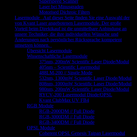
Superspeed Scanner
Laser bei Minusgraden
Motorised Dichroic Filters
Lasermodule
Auf dieser Seite finden Sie eine Auswahl der
von Kvant Laser angebotenen Lasermodule. Der große
Vorteil beim Direktkauf ist die unmittelbare Anbindung an
unsere Techniker, die ihre individuellen Wünsche und
Änderungen nach persönlicher Rücksprache kompetent
umsetzen können.
Übersicht Lasermodule
Wissenschaftliche Lasermodule
375nm, 200mW Scientific Laser Diode/Modul
405nm – Scientific Lasermodul
488LM-200 // Single Mode
532nm, 1300mW Scientific Laser Diode/Modul
808nm, 1000mW Scientific Laser Diode/Modul
980nm, 200mW Scientific Laser Diode/Modul
RYCV-200 Lasermodul Diode/OPSL
Kvant ClubMax UV FB4
RGB Module
RGB-2000DM // Full Diode
RGB-3000DM // Full Diode
RGB-3400DM // Full Diode
OPSL Module
Coherent OPSL Genesis Taipan Lasermodul