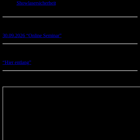
unter “
Showlasersicherheit
“, oder sprechen Sie uns direkt an – wir
helfen gerne weiter!
Kommender Laserschutzkurs mit LSB Zertifizierung:
30.09.2026 “Online Seminar”
Aktuelle EX-DEMO Showlaser zum Verkauf:
“Hier entlang”
Das Neuste vom Neusten: