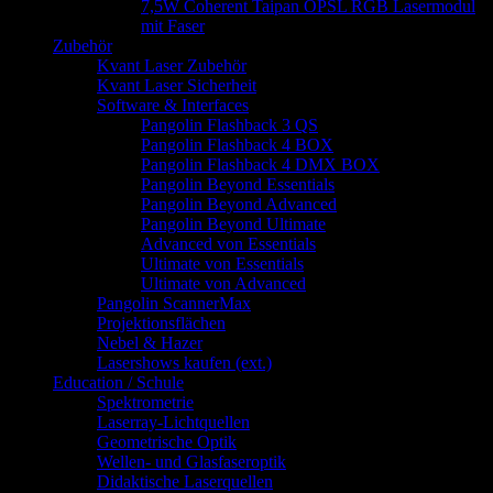
7,5W Coherent Taipan OPSL RGB Lasermodul
mit Faser
Zubehör
Kvant Laser Zubehör
Kvant Laser Sicherheit
Software & Interfaces
Pangolin Flashback 3 QS
Pangolin Flashback 4 BOX
Pangolin Flashback 4 DMX BOX
Pangolin Beyond Essentials
Pangolin Beyond Advanced
Pangolin Beyond Ultimate
Advanced von Essentials
Ultimate von Essentials
Ultimate von Advanced
Pangolin ScannerMax
Projektionsflächen
Nebel & Hazer
Lasershows kaufen (ext.)
Education / Schule
Spektrometrie
Laserray-Lichtquellen
Geometrische Optik
Wellen- und Glasfaseroptik
Didaktische Laserquellen