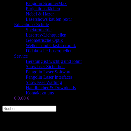
Pangolin ScannerMax
Projektionsflächen
Nebel & Hazer
Lasershows kaufen (ext.)
Education / Schule
Spektrometrie
Laserray-Lichtquellen
Geometrische Optik
Wellen- und Glasfaseroptik
Didaktische Laserquellen
Service
Beratung ist wichtig und lohnt
Showlaser Sicherheit
Pangolin Laser Software
Pangolin Laser Interfaces
Showlaser Wartung
Handbücher & Downloads
Kontakt zu uns
0
0,00
€
Kvant Laser Deutschland – High End
Showlaser und weit mehr!