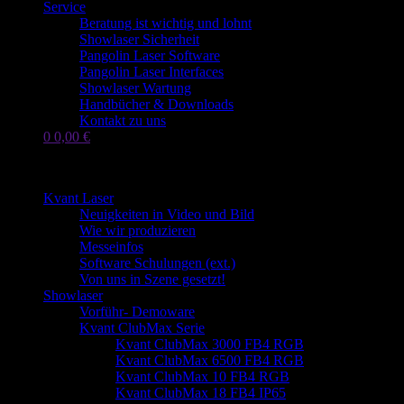
Service
Beratung ist wichtig und lohnt
Showlaser Sicherheit
Pangolin Laser Software
Pangolin Laser Interfaces
Showlaser Wartung
Handbücher & Downloads
Kontakt zu uns
0
0,00
€
Seite wählen
Kvant Laser
Neuigkeiten in Video und Bild
Wie wir produzieren
Messeinfos
Software Schulungen (ext.)
Von uns in Szene gesetzt!
Showlaser
Vorführ- Demoware
Kvant ClubMax Serie
Kvant ClubMax 3000 FB4 RGB
Kvant ClubMax 6500 FB4 RGB
Kvant ClubMax 10 FB4 RGB
Kvant ClubMax 18 FB4 IP65