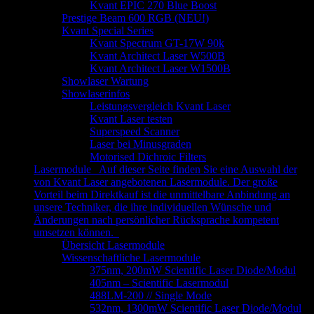
Kvant EPIC 270 Blue Boost
Prestige Beam 600 RGB (NEU!)
Kvant Special Series
Kvant Spectrum GT-17W 90k
Kvant Architect Laser W500B
Kvant Architect Laser W1500B
Showlaser Wartung
Showlaserinfos
Leistungsvergleich Kvant Laser
Kvant Laser testen
Superspeed Scanner
Laser bei Minusgraden
Motorised Dichroic Filters
Lasermodule
Auf dieser Seite finden Sie eine Auswahl der
von Kvant Laser angebotenen Lasermodule. Der große
Vorteil beim Direktkauf ist die unmittelbare Anbindung an
unsere Techniker, die ihre individuellen Wünsche und
Änderungen nach persönlicher Rücksprache kompetent
umsetzen können.
Übersicht Lasermodule
Wissenschaftliche Lasermodule
375nm, 200mW Scientific Laser Diode/Modul
405nm – Scientific Lasermodul
488LM-200 // Single Mode
532nm, 1300mW Scientific Laser Diode/Modul