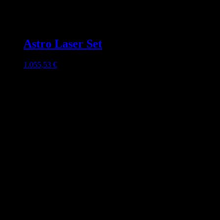
Astro Laser Set
1.055,53
€
inkl. 19 % MwSt.
Lieferzeit:
3-4 Werktage