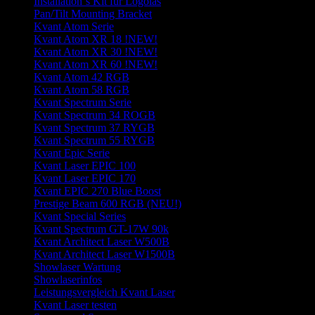
Installation`s Kit für Logolas
Pan/Tilt Mounting Bracket
Kvant Atom Serie
Kvant Atom XR 18 !NEW!
Kvant Atom XR 30 !NEW!
Kvant Atom XR 60 !NEW!
Kvant Atom 42 RGB
Kvant Atom 58 RGB
Kvant Spectrum Serie
Kvant Spectrum 34 ROGB
Kvant Spectrum 37 RYGB
Kvant Spectrum 55 RYGB
Kvant Epic Serie
Kvant Laser EPIC 100
Kvant Laser EPIC 170
Kvant EPIC 270 Blue Boost
Prestige Beam 600 RGB (NEU!)
Kvant Special Series
Kvant Spectrum GT-17W 90k
Kvant Architect Laser W500B
Kvant Architect Laser W1500B
Showlaser Wartung
Showlaserinfos
Leistungsvergleich Kvant Laser
Kvant Laser testen