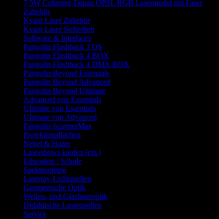
7,5W Coherent Taipan OPSL RGB Lasermodul mit Faser
Zubehör
Kvant Laser Zubehör
Kvant Laser Sicherheit
Software & Interfaces
Pangolin Flashback 3 QS
Pangolin Flashback 4 BOX
Pangolin Flashback 4 DMX BOX
Pangolin Beyond Essentials
Pangolin Beyond Advanced
Pangolin Beyond Ultimate
Advanced von Essentials
Ultimate von Essentials
Ultimate von Advanced
Pangolin ScannerMax
Projektionsflächen
Nebel & Hazer
Lasershows kaufen (ext.)
Education / Schule
Spektrometrie
Laserray-Lichtquellen
Geometrische Optik
Wellen- und Glasfaseroptik
Didaktische Laserquellen
Service