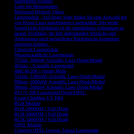
Superspeed Scanner
Laser bei Minusgraden
Motorised Dichroic Filters
Lasermodule
Auf dieser Seite finden Sie eine Auswahl der
von Kvant Laser angebotenen Lasermodule. Der große
Vorteil beim Direktkauf ist die unmittelbare Anbindung an
unsere Techniker, die ihre individuellen Wünsche und
Änderungen nach persönlicher Rücksprache kompetent
umsetzen können.
Übersicht Lasermodule
Wissenschaftliche Lasermodule
375nm, 200mW Scientific Laser Diode/Modul
405nm – Scientific Lasermodul
488LM-200 // Single Mode
532nm, 1300mW Scientific Laser Diode/Modul
808nm, 1000mW Scientific Laser Diode/Modul
980nm, 200mW Scientific Laser Diode/Modul
RYCV-200 Lasermodul Diode/OPSL
Kvant ClubMax UV FB4
RGB Module
RGB-2000DM // Full Diode
RGB-3000DM // Full Diode
RGB-3400DM // Full Diode
OPSL Module
Coherent OPSL Genesis Taipan Lasermodul