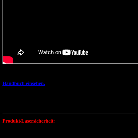
Handbuch einsehen.
Auch ohne magnetischem Board für EUR 625,- (brutto,
Artikelnummer: 21-0601-G) zu bekommen.
Produkt/Lasersicherheit:
Kvant Laser entwickelt und produziert alle Laserquellen in
Europa und nach strengen europäischen Sicherheitsstandards