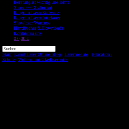
Beratung ist wichtig und lohnt
Showlaser Sicherheit
Pangolin Laser Software
Pangolin Laser Interfaces
Showlaser Wartung
Handbücher & Downloads
Kontakt zu uns
0
0,00
€
Start
/
Kvant Laser Online-Shop
/
Lasermodule
/
Education /
Schule
/
Wellen- und Glasfaseroptik
/ Laser Optical Set LOS1,
Green Laser with Magnet Table
Laser Optical Set LOS1, Green
Laser with Magnet Table