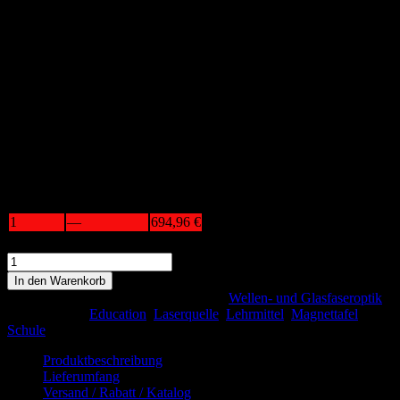
694,96
€
inkl. 19 % MwSt.
Das Laseroptik-Set dient zur Demonstration der
Welleneigenschaften des Lichts.
Lieferzeit:
3-4 Werktage
Quantity
Discount (%)
Price
1
—
694,96
€
2+
5 %
660,21
€
Laser
Optical
In den Warenkorb
Set
Artikelnummer:
21-0602-G
Kategorie:
Wellen- und Glasfaseroptik
LOS1,
Schlagwörter:
Education
,
Laserquelle
,
Lehrmittel
,
Magnettafel
,
Green
Schule
Laser
with
Produktbeschreibung
Magnet
Lieferumfang
Table
Versand / Rabatt / Katalog