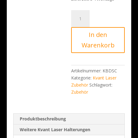
Kvant
Halterung
für
In den
Discoscan
Linse
Warenkorb
Menge
Artikelnummer:
KBDSC
Kategorie:
Kvant Laser
Zubehör
Schlagwort:
Zubehör
Produktbeschreibung
Weitere Kvant Laser Halterungen