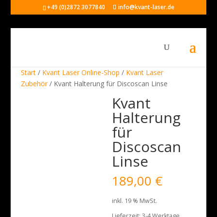
+49 (0)2872 3077840
info@kvant-laser.de
Start
/
Kvant Laser Online-Shop
/
Kvant Laser
Zubehör
/ Kvant Halterung für Discoscan Linse
Kvant
Halterung
für
Discoscan
Linse
189,00
€
inkl. 19 % MwSt.
Lieferzeit:
3-4 Werktage